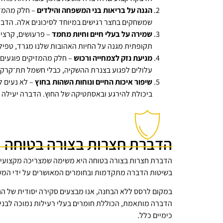
הגנה על בריאות בני המשפחה והילדים
– חלק מהמזיק
שמשחקים בחצר רגישים במיוחד לסיכונים אלה. הדב
שמירה על בעלי חיים וחיות מחמד
– פרעושים, קרציו
תקופתית מגנה על החיות האהובות שלנו מגרד, טפילי
מניעת נזק לצמחייה ורכוש
– חלק מהמזיקים פוגעים י
עלולים לפגוע בצנרת ההשקיה, כבלי חשמל תת־קרקעיי
שיפור איכות החיים ונוחות השהות בחוץ
– לא נעים ל
ביכולת להירגע ובאסתטיקה של החוץ. הדברה יעילה י
הדברת חצרות בצורה בטוחה
הדברת חצרות בצורה בטוחה היא משימה שמצריכה מקצועיות
בשיטות הדברה מתקדמות ובחומרים המאושרים על ידי המשר
במקום לרסס ללא הבחנה, אנו מבצעים סקירה יסודית של החצ
הדברה מותאמת, הכוללת חומרים בעלי רעילות נמוכה לבני אד
כימיים כלל.