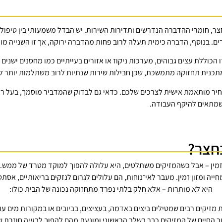
 חומרי ההדברה הנדרשים ותדירות השירות. יש הבדל משמעותי בין טיפול נק
רים. בנוסף, הדברה כימית תעלה לרוב פחות מהדברה ירוקה, אך זו השנייה מ
 הכוללת עצים גבוהים, מערכות ניקוז או אזורים בעייתיים כמו מחסנים ישנים –
כנית תחזוקה מתמשכת, שכן חבילות שירות שנתיות לרוב משתלמות יותר לט
מחיר מותאמת אישית לצרכים שלכם. כדאי גם לבדוק שהמדביר מוסמך, בעל ר
 שמתאים להיקף העבודה.
חצר?
זמין – אבל כשהמזיקים משתלטים, היא עלולה להפוך למוקד מטרד של ממש. ית
ייה ומזון זמין. מעבר לאי־נוחות, הם עלולים לגרום לנזקים בריאותיים, אסת
היא לא מותרות – אלא חלק בלתי נפרד מתחזוקה נכונה של הבית כולו:
זיקים רבים שמטילים ביצים באדמה, בעציצים, בביובים או במקורות מים עומ
 החיים של המזיקים כבר בשלב הראשוני ומונעת מהם להפוך לבעיה חוזרת ש