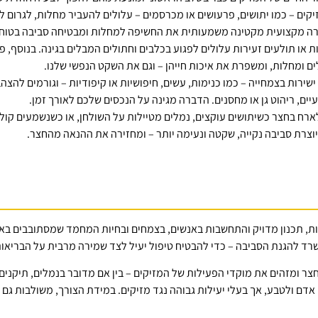
ים – כמו יתושים, פרעושים או מכרסמים – עלולים להעביר מחלות, לגרום לע
רה מקצועית מקטינה משמעותית את החשיפה למחלות ומבטיחה סביבה בטוחה
ת או תולעים זעירות עלולים לפגוע בכלבים וחתולים המבלים בגינה. בנוסף
ם ומחלות, ומשפרת את איכות חייהן – וגם את השקט הנפשי שלנו.
שירות בצמחייה – כמו כנימות, עשים, חיפושיות או קיפודיות – וגורמים להצ
ם, ריהוט גן או מחסנים. הדברה מגינה על הנכסים שלכם לאורך זמן.
ארח בחצר כשיתושים עוקצים, נמלים מטיילות על השולחן, או כשנשמעים קולו
וצרת סביבה נקייה, שקטה ונעימה יותר – ומחזירה את ההנאה מהחצר.
, תכנון מדויק והתחשבות באנשים, בצמחים ובחיות המחמד שמסתובבים באז
ד להגנת הסביבה – כדי להבטיח טיפול יעיל לצד שמירה מרבית על הבריאו
ר ומזהים את מוקדי הפעילות של המזיקים – בין אם מדובר בנמלים, תיקנים
ם ולטבע, אך בעלי יעילות גבוהה נגד מזיקים. במידת הצורך, משולבות גם מל