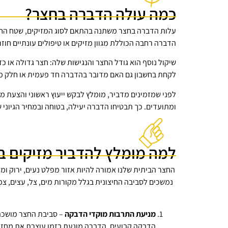
כמה עולה הדברה בחצר?
עלות הדברה בחצר משתנה בהתאם לסוג המזיקים, שטח החצר,
הדברה רחבה הכוללת מגוון מזיקים או טיפולים עונתיים חוז
שיקול נוסף הוא גודל החצר והנגישות שלה: חצר גדולה או כזו
לקחת בחשבון גם האם מדובר בהדברה חד פעמית או חלק מת
לפני שמזמינים מדביר, מומלץ לבקש ייעוץ ראשוני והצעת 
ומתועדים. כך תבטיחו הדברה יעילה, בטוחה ובמחיר הגיוני
למה מומלץ להדביר מזיקים ב
החצר הביתית שלנו אמורה להיות אזור מפלט נעים, ירוק ומ
נמשכים לסביבה החיצונית בגלל מקורות מים, צל, עצים, צמח
מניעת התרבות מוקדי הדבקה
– סביבת החצר מושכת מ
הדבקה קבועים. הדברה מונעת בזמן עוצרת את מחזור