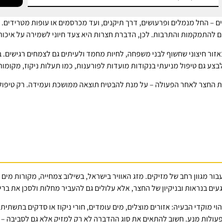
ם – החל מנמלים ופרעושים, דרך תיקנים, ועד מכרסמים או עופות מטרידים. 
ם להתמקמות והתרבות. לכן, הדברת חצרות היא צעד חיוני לשמירה על איכות 
באזור חיצוני שחשוף לבני משפחה, לחיות מחמד ולעיתים גם לצמחים רגישים
צע גם טיפול מניעתי בנקודות מועדות לפורענות, כמו תעלות ניקוז, מקומות 
וקת החצר לאחר הפעולה – על מנת להבטיח תוצאה ממושכת ועמידה. רק טיפול 
ר מגוון רחב של מזיקים. מזג האוויר בישראל, בשילוב צמחייה, מקורות מים ו
עים בנראות ובניקיון של החצר, אלא עלולים גם להעביר מחלות ולסכן את בריא
 מוקדי הבעיה: אזורים מוצלים, מים עומדים, חורי ניקוז או סדקים בתשתית.
עולות מנע. חשוב להתאים את סוג ההדברה לא רק למזיק אלא גם לסביבה – כ